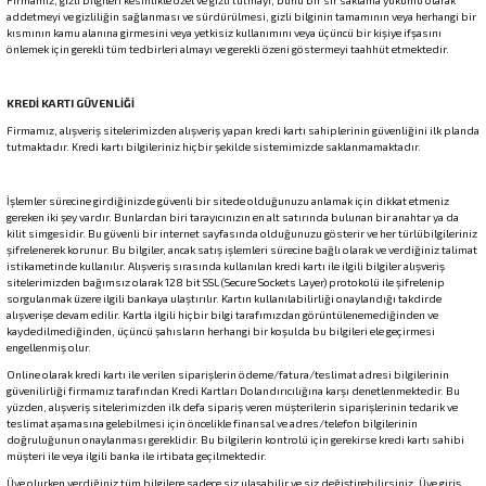
Firmamız, gizli bilgileri kesinlikle özel ve gizli tutmayı, bunu bir sır saklama yükümü olarak
addetmeyi ve gizliliğin sağlanması ve sürdürülmesi, gizli bilginin tamamının veya herhangi bir
kısmının kamu alanına girmesini veya yetkisiz kullanımını veya üçüncü bir kişiye ifşasını
önlemek için gerekli tüm tedbirleri almayı ve gerekli özeni göstermeyi taahhüt etmektedir.
KREDİ KARTI GÜVENLİĞİ
Firmamız, alışveriş sitelerimizden alışveriş yapan kredi kartı sahiplerinin güvenliğini ilk planda
tutmaktadır. Kredi kartı bilgileriniz hiçbir şekilde sistemimizde saklanmamaktadır.
İşlemler sürecine girdiğinizde güvenli bir sitede olduğunuzu anlamak için dikkat etmeniz
gereken iki şey vardır. Bunlardan biri tarayıcınızın en alt satırında bulunan bir anahtar ya da
kilit simgesidir. Bu güvenli bir internet sayfasında olduğunuzu gösterir ve her türlübilgileriniz
şifrelenerek korunur. Bu bilgiler, ancak satış işlemleri sürecine bağlı olarak ve verdiğiniz talimat
istikametinde kullanılır. Alışveriş sırasında kullanılan kredi kartı ile ilgili bilgiler alışveriş
sitelerimizden bağımsız olarak 128 bit SSL (Secure Sockets Layer) protokolü ile şifrelenip
sorgulanmak üzere ilgili bankaya ulaştırılır. Kartın kullanılabilirliği onaylandığı takdirde
alışverişe devam edilir. Kartla ilgili hiçbir bilgi tarafımızdan görüntülenemediğinden ve
kaydedilmediğinden, üçüncü şahısların herhangi bir koşulda bu bilgileri ele geçirmesi
engellenmiş olur.
Online olarak kredi kartı ile verilen siparişlerin ödeme/fatura/teslimat adresi bilgilerinin
güvenilirliği firmamız tarafından Kredi Kartları Dolandırıcılığına karşı denetlenmektedir. Bu
yüzden, alışveriş sitelerimizden ilk defa sipariş veren müşterilerin siparişlerinin tedarik ve
teslimat aşamasına gelebilmesi için öncelikle finansal ve adres/telefon bilgilerinin
doğruluğunun onaylanması gereklidir. Bu bilgilerin kontrolü için gerekirse kredi kartı sahibi
müşteri ile veya ilgili banka ile irtibata geçilmektedir.
Üye olurken verdiğiniz tüm bilgilere sadece siz ulaşabilir ve siz değiştirebilirsiniz. Üye giriş