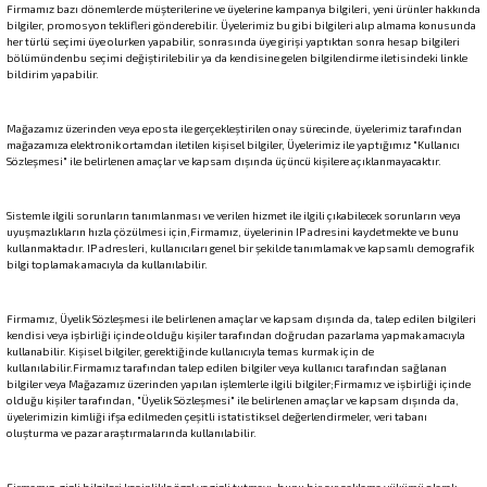
Firmamız bazı dönemlerde müşterilerine ve üyelerine kampanya bilgileri, yeni ürünler hakkında
eri
bilgiler, promosyon teklifleri gönderebilir. Üyelerimiz bu gibi bilgileri alıp almama konusunda
her türlü seçimi üye olurken yapabilir, sonrasında üye girişi yaptıktan sonra hesap bilgileri
bölümündenbu seçimi değiştirilebilir ya da kendisine gelen bilgilendirme iletisindeki linkle
bildirim yapabilir.
Mağazamız üzerinden veya eposta ile gerçekleştirilen onay sürecinde, üyelerimiz tarafından
mağazamıza elektronik ortamdan iletilen kişisel bilgiler, Üyelerimiz ile yaptığımız "Kullanıcı
Sözleşmesi" ile belirlenen amaçlar ve kapsam dışında üçüncü kişilere açıklanmayacaktır.
Sistemle ilgili sorunların tanımlanması ve verilen hizmet ile ilgili çıkabilecek sorunların veya
uyuşmazlıkların hızla çözülmesi için,Firmamız, üyelerinin IP adresini kaydetmekte ve bunu
kullanmaktadır. IP adresleri, kullanıcıları genel bir şekilde tanımlamak ve kapsamlı demografik
bilgi toplamak amacıyla da kullanılabilir.
Firmamız, Üyelik Sözleşmesi ile belirlenen amaçlar ve kapsam dışında da, talep edilen bilgileri
kendisi veya işbirliği içinde olduğu kişiler tarafından doğrudan pazarlama yapmak amacıyla
kullanabilir. Kişisel bilgiler, gerektiğinde kullanıcıyla temas kurmak için de
kullanılabilir.Firmamız tarafından talep edilen bilgiler veya kullanıcı tarafından sağlanan
bilgiler veya Mağazamız üzerinden yapılan işlemlerle ilgili bilgiler;Firmamız ve işbirliği içinde
olduğu kişiler tarafından, "Üyelik Sözleşmesi" ile belirlenen amaçlar ve kapsam dışında da,
üyelerimizin kimliği ifşa edilmeden çeşitli istatistiksel değerlendirmeler, veri tabanı
oluşturma ve pazar araştırmalarında kullanılabilir.