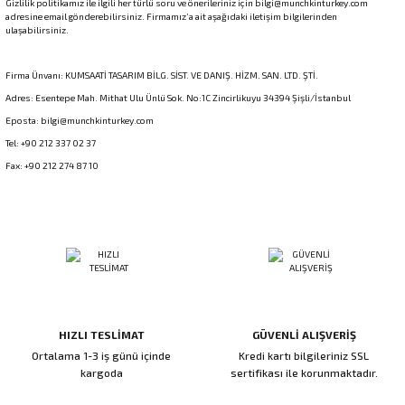
Gizlilik politikamız ile ilgili her türlü soru ve önerileriniz için bilgi@munchkinturkey.com
adresine email gönderebilirsiniz. Firmamız’a ait aşağıdaki iletişim bilgilerinden
ulaşabilirsiniz.
Firma Ünvanı: KUMSAATİ TASARIM BİLG. SİST. VE DANIŞ. HİZM. SAN. LTD. ŞTİ.
Adres: Esentepe Mah. Mithat Ulu Ünlü Sok. No:1C Zincirlikuyu 34394 Şişli/İstanbul
Eposta: bilgi@munchkinturkey.com
Tel: +90 212 337 02 37
Fax: +90 212 274 87 10
HIZLI TESLİMAT
GÜVENLİ ALIŞVERİŞ
Ortalama 1-3 iş günü içinde
Kredi kartı bilgileriniz SSL
kargoda
sertifikası ile korunmaktadır.