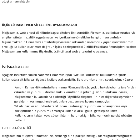
oluşturmamaktadır.
ÜÇÜNCÜ TARAF WEB SİTELERİ VE UYGULAMALAR
Mağazamız, web sitesi dâhilinde başka sitelere link verebilir. Firmamız, bu linkler vasıtasıyla
erişilen sitelerin gizlilik uygulamaları ve içeriklerine yönelik herhangi bir sorumluluk
taşımamaktadır. Firmamıza ait sitede yayınlanan reklamlar, reklamcılık yapan iş ortaklarımız
aracılığı ile kullanıcılarımıza dağıtılır. İş bu sözleşmedeki Gizlilik Politikası Prensipleri, sadece
Mağazamızın kullanımına ilişkindir, üçüncü taraf web sitelerini kapsamaz.
İSTİSNAİ HALLER
Aşağıda belirtilen sınırlı hallerde Firmamız, işbu "Gizlilik Politikası" hükümleri dışında
kullanıcılara ait bilgileri üçüncü kişilere açıklayabilir. Bu durumlar sınırlı sayıda olmak üzere;
Kanun, Kanun Hükmünde Kararname, Yönetmelik v.b. yetkili hukuki otorite tarafından
çıkarılan ve yürürlülükte olan hukuk kurallarının getirdiği zorunluluklara uymak;
Mağazamızın kullanıcılarla akdettiği "Üyelik Sözleşmesi"'nin ve diğer sözleşmelerin
gereklerini yerine getirmek ve bunları uygulamaya koymak amacıyla;
Yetkili idari ve adli otorite tarafından usulüne göre yürütülen bir araştırma veya
soruşturmanın yürütümü amacıyla kullanıcılarla ilgili bilgi talep edilmesi;
Kullanıcıların hakları veya güvenliklerini korumak için bilgi vermenin gerekli olduğu
hallerdir.
E-POSTA GÜVENLİĞİ
Mağazamızın Müşteri Hizmetleri’ne, herhangi bir siparişinizle ilgili olarak göndereceğiniz e-