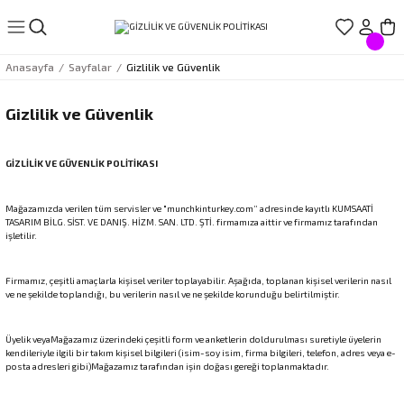
Geri Dön
Geri Dön
Geri Dön
Geri Dön
Geri Dön
Anasayfa
Sayfalar
Gizlilik ve Güvenlik
LIŞVERİŞ
EREÇLERİ
ÇLERİ
LARI
Gizlilik ve Güvenlik
ve Suluklar
r
ıçak Setleri
törleri
GİZLİLİK VE GÜVENLİK POLİTİKASI
ar
arı
Mağazamızda verilen tüm servisler ve "munchkinturkey.com” adresinde kayıtlı KUMSAATİ
TASARIM BİLG. SİST. VE DANIŞ. HİZM. SAN. LTD. ŞTİ. firmamıza aittir ve firmamız tarafından
işletilir.
rdakları
rı
Firmamız, çeşitli amaçlarla kişisel veriler toplayabilir. Aşağıda, toplanan kişisel verilerin nasıl
rdaklar
eri
ve ne şekilde toplandığı, bu verilerin nasıl ve ne şekilde korunduğu belirtilmiştir.
rdakları
Üyelik veyaMağazamız üzerindeki çeşitli form ve anketlerin doldurulması suretiyle üyelerin
kendileriyle ilgili bir takım kişisel bilgileri (isim-soy isim, firma bilgileri, telefon, adres veya e-
posta adresleri gibi)Mağazamız tarafından işin doğası gereği toplanmaktadır.