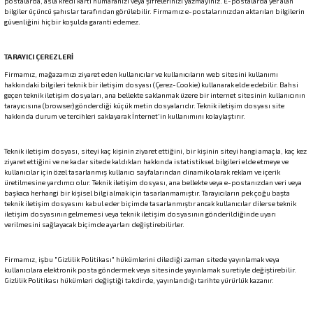
postalarda, asla kredi kartı numaranızı veya şifrelerinizi yazmayınız. E-postalarda yer alan
bilgiler üçüncü şahıslar tarafından görülebilir. Firmamız e-postalarınızdan aktarılan bilgilerin
güvenliğini hiçbir koşulda garanti edemez.
TARAYICI ÇEREZLERİ
Firmamız, mağazamızı ziyaret eden kullanıcılar ve kullanıcıların web sitesini kullanımı
hakkındaki bilgileri teknik bir iletişim dosyası (Çerez-Cookie) kullanarak elde edebilir. Bahsi
geçen teknik iletişim dosyaları, ana bellekte saklanmak üzere bir internet sitesinin kullanıcının
tarayıcısına (browser) gönderdiği küçük metin dosyalarıdır. Teknik iletişim dosyası site
hakkında durum ve tercihleri saklayarak İnternet'in kullanımını kolaylaştırır.
Teknik iletişim dosyası, siteyi kaç kişinin ziyaret ettiğini, bir kişinin siteyi hangi amaçla, kaç kez
ziyaret ettiğini ve ne kadar sitede kaldıkları hakkında istatistiksel bilgileri elde etmeye ve
kullanıcılar için özel tasarlanmış kullanıcı sayfalarından dinamik olarak reklam ve içerik
üretilmesine yardımcı olur. Teknik iletişim dosyası, ana bellekte veya e-postanızdan veri veya
başkaca herhangi bir kişisel bilgi almak için tasarlanmamıştır. Tarayıcıların pek çoğu başta
teknik iletişim dosyasını kabul eder biçimde tasarlanmıştır ancak kullanıcılar dilerse teknik
iletişim dosyasının gelmemesi veya teknik iletişim dosyasının gönderildiğinde uyarı
verilmesini sağlayacak biçimde ayarları değiştirebilirler.
Firmamız, işbu "Gizlilik Politikası" hükümlerini dilediği zaman sitede yayınlamak veya
kullanıcılara elektronik posta göndermek veya sitesinde yayınlamak suretiyle değiştirebilir.
Gizlilik Politikası hükümleri değiştiği takdirde, yayınlandığı tarihte yürürlük kazanır.