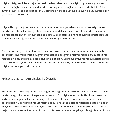
bilgilerinizi güvenli koruduğunuz takdirde başkalarının sizinle ilgili bilgilere ulaşması ve
bunları değiştirmesi mümkün değildir. Bu amaçla, üyelik işlemleri sırasında
128 bit SSL
güvenlik alanı içinde hareket edilir. Bu sistem kırılması mümkün olmayan bir uluslararası bir
şifreleme standardıdır.
Bilgi hattı veya müşteri hizmetleri servisi bulunan ve
açık adres ve telefon bilgilerinin
belirtildiği İnternet alışveriş siteleri günümüzde daha fazla tercih edilmektedir. Bu sayede
aklınıza takılan bütün konular hakkında detaylı bilgi alabilir, online alışveriş hizmeti sağlayan
firmanın güvenirliği konusunda daha sağlıklı bilgi edinebilirsiniz.
Not:
İnternet alışveriş sitelerinde firmanın açık adresinin ve telefonun yer almasına dikkat
edilmesini tavsiye ediyoruz. Alışveriş yapacaksanız alışverişinizi yapmadan ürünü aldığınız
mağazanın bütün telefon / adres bilgilerini not edin. Eğer güvenmiyorsanız alışverişten önce
telefon ederek teyit edin. Firmamıza ait tüm online alışveriş sitelerimizde firmamıza dair tüm
bilgiler ve firma yeri belirtilmiştir.
MAİL ORDER KREDİ KART BİLGİLERİ GÜVENLİĞİ
Kredi kartı mail-order yöntemi ile bize göndereceğiniz kimlik ve kredi kart bilgileriniz firmamız
tarafından gizlilik prensibine göre saklanacaktır. Bu bilgiler olası banka ile oluşabilecek kredi
kartından para çekim itirazlarına karşı 60 gün süre ile bekletilip daha sonrasında imha
edilmektedir. Sipariş ettiğiniz ürünlerin bedeli karşılığında bize göndereceğiniz tarafınızdan
onaylı mail-order formu bedeli dışında herhangi bir bedelin kartınızdan çekilmesi halinde
doğal olarak bankaya itiraz edebilir ve bu tutarın ödenmesini engelleyebileceğiniz için bir risk