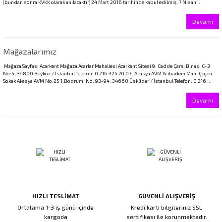
(bundan sonra KVKK olarak anılacaktır) 24 Mart 2016 tarihinde kabul edilmiş, 7 Nisan ...
Devamı
Mağazalarımız
Mağaza Sayfası Acarkent Mağaza Acarlar Mahallesi Acarkent Sitesi 9. Cadde Çarşı Binası C-3
No:5, 34800 Beykoz / İstanbul Telefon: 0 216 325 70 07 Akasya AVM Acıbadem Mah. Çeçen
Sokak Akasya AVM No:25 1.Bodrum, No: 93-94, 34660 Üsküdar / İstanbul Telefon: 0 216 ...
Devamı
HIZLI TESLİMAT
GÜVENLİ ALIŞVERİŞ
Ortalama 1-3 iş günü içinde
Kredi kartı bilgileriniz SSL
kargoda
sertifikası ile korunmaktadır.