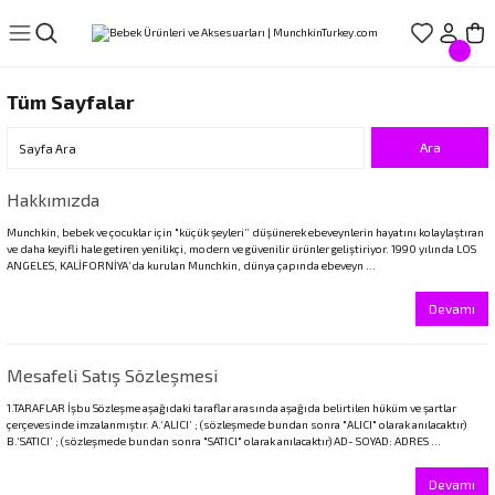
Geri Dön
Geri Dön
Geri Dön
Geri Dön
Geri Dön
LIŞVERİŞ
EREÇLERİ
ÇLERİ
LARI
Tüm Sayfalar
ve Suluklar
r
ıçak Setleri
törleri
Hakkımızda
Munchkin, bebek ve çocuklar için "küçük şeyleri” düşünerek ebeveynlerin hayatını kolaylaştıran
ar
arı
ve daha keyifli hale getiren yenilikçi, modern ve güvenilir ürünler geliştiriyor. 1990 yılında LOS
ANGELES, KALİFORNİYA’da kurulan Munchkin, dünya çapında ebeveyn ...
rdakları
rı
Devamı
rdaklar
eri
Mesafeli Satış Sözleşmesi
1.TARAFLAR İşbu Sözleşme aşağıdaki taraflar arasında aşağıda belirtilen hüküm ve şartlar
rdakları
çerçevesinde imzalanmıştır. A.‘ALICI’ ; (sözleşmede bundan sonra "ALICI" olarak anılacaktır)
B.‘SATICI’ ; (sözleşmede bundan sonra "SATICI" olarak anılacaktır) AD- SOYAD: ADRES ...
Devamı