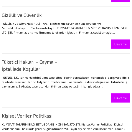
eri
Gizlilik ve Güvenlik
GİZLİLİK VE GÜVENLİK POLİTİKASI Mağazamızda verilen tüm servisler ve
"munchkinturkey.com” adresinde kayıtlı KUMSAATİ TASARIM BİLG. SİST. VE DANIŞ. HİZM. SAN.
LTD. ŞTİ. firmamıza aittir ve firmamız tarafından işletilir. Firmamız, çeşitli amaçla ...
Devamı
Tüketici Hakları – Cayma –
İptal İade Koşulları
GENEL: 1.Kullanmakta olduğunuz web sitesi üzerinden elektronik ortamda sipariş verdiğiniz
takdirde, size sunulan ön bilgilendirme formunu ve mesafeli satış sözleşmesini kabul etmiş
sayılırsınız. 2.Alıcılar, satın aldıkları ürünün satış ve teslimi ile ilgili olara ...
Devamı
Kişisel Veriler Politikası
KUMSAATİ TASARIM BİLG.SİST.VE DANIŞ.HİZM.SAN.LTD.ŞTİ. Kişisel Veriler Politikası Kişisel
Veriler Kanunu hakkında genel bilgilendirme6698 Sayılı Kişisel Verilerin Korunması Kanunu