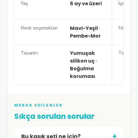
Yaş
6 ay ve üzeri
İçerik
Renk seçenekleri
Mavi-Yeşil ·
Malzem
Pembe-Mor
Tasarım
Yumuşak
Temizlik
silikon uç ·
Boğulma
koruması
MERAK EDILENLER
Sıkça sorulan sorular
+
Bu kaşık seti ne için?