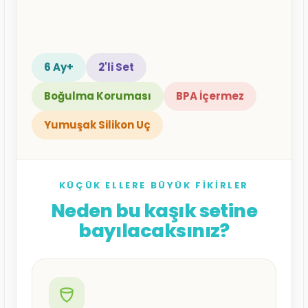
6 Ay+
2'li Set
Boğulma Koruması
BPA İçermez
Yumuşak Silikon Uç
KÜÇÜK ELLERE BÜYÜK FIKIRLER
Neden bu kaşık setine
bayılacaksınız?