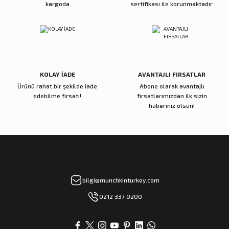
kargoda
sertifikası ile korunmaktadır.
Gönder
KOLAY İADE
AVANTAJLI FIRSATLAR
Ürünü rahat bir şekilde iade
Abone olarak avantajlı
edebilme fırsatı!
fırsatlarımızdan ilk sizin
haberiniz olsun!
bilgi@munchkinturkey.com
0212 337 0200