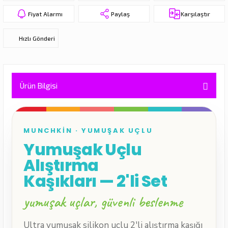
eri
Fiyat Alarmı
Paylaş
Karşılaştır
Hızlı Gönderi
Ürün Bilgisi
MUNCHKIN · YUMUŞAK UÇLU
Yumuşak Uçlu
Alıştırma
Kaşıkları — 2'li Set
yumuşak uçlar, güvenli beslenme
Ultra yumuşak silikon uçlu 2'li alıştırma kaşığı