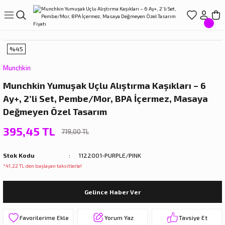
Geri Dön
Geri Dön
Geri Dön
Geri Dön
Geri Dön
LIŞVERİŞ
EREÇLERİ
ÇLERİ
LARI
%45
ve Suluklar
Munchkin
Munchkin Yumuşak Uçlu Alıştırma Kaşıkları – 6
r
ıçak Setleri
törleri
Ay+, 2’li Set, Pembe/Mor, BPA İçermez, Masaya
Değmeyen Özel Tasarım
ar
arı
395,45 TL
719,00 TL
rdakları
rı
Stok Kodu
1122001-PURPLE/PINK
rdaklar
eri
*41,22 TL den başlayan taksitlerle!
rdakları
Gelince Haber Ver
Yorum Yaz
Tavsiye Et