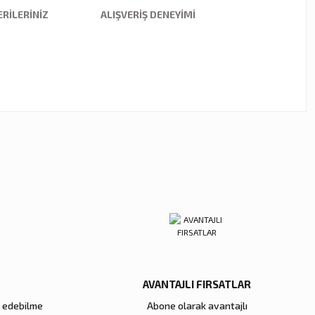
RILERINIZ
ALIŞVERIŞ DENEYIMI
ebilirsiniz.
AVANTAJLI FIRSATLAR
e edebilme
Abone olarak avantajlı