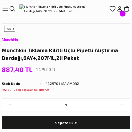
Geri Dön
Geri Dön
Geri Dön
Geri Dön
Geri Dön
LIŞVERİŞ
EREÇLERİ
ÇLERİ
LARI
%40
ve Suluklar
Munchkin
Munchkin Tıklama Kilitli Uçlu Pipetli Alıştırma
r
ıçak Setleri
törleri
Bardağı,6AY+,207ML,2li Paket
ar
arı
887,40 TL
1.479,00 TL
rdakları
rı
Stok Kodu
1225701-MAVİMOR2
*92,50 TL den başlayan taksitlerle!
rdaklar
eri
rdakları
Sepete Ekle