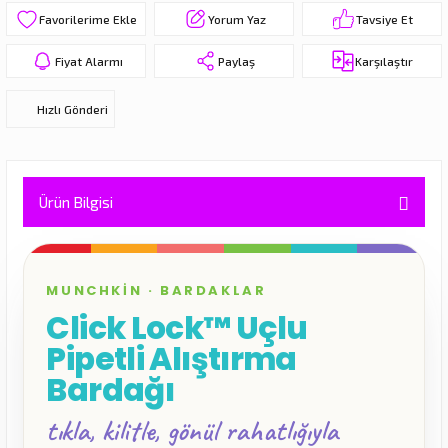
Yorum Yaz
Tavsiye Et
eri
Fiyat Alarmı
Paylaş
Karşılaştır
Hızlı Gönderi
Ürün Bilgisi
MUNCHKIN · BARDAKLAR
Click Lock™ Uçlu
Pipetli Alıştırma
Bardağı
tıkla, kilitle, gönül rahatlığıyla