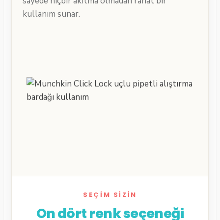
sayede hiçbir akıtma olmadan rahat bir
kullanım sunar.
SEÇIM SIZIN
On dört renk seçeneği