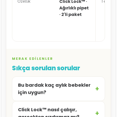
Özellik
Click Lock™ ·
Temizlik
Ağırlıklı pipet
· 2'li paket
MERAK EDILENLER
Sıkça sorulan sorular
Bu bardak kaç aylık bebekler
+
için uygun?
6 ay+ bebekler için uygundur. Her
Click Lock™ nasıl çalışır,
bardak 207 ml (7 oz) kapasitelidir ve
+
gerçekten sızdırmaz mı?