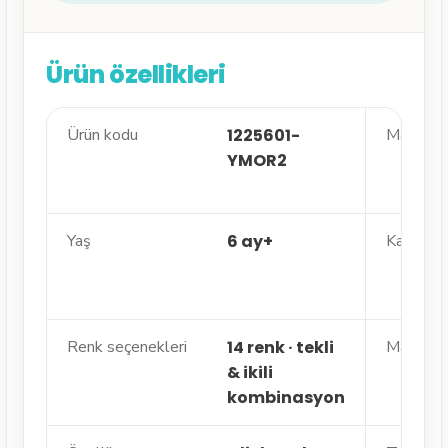
Ürün özellikleri
Ürün kodu
1225601-
Marka / 
YMOR2
Yaş
6 ay+
Kapasit
Renk seçenekleri
14 renk · tekli
Malzem
& ikili
kombinasyon