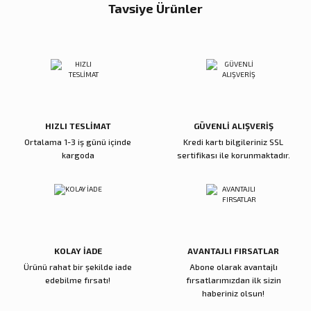
Büşra Uzunoğlu | 27/07/2026
Tavsiye Ürünler
Ürün resmi kalitesiz, bozuk veya görüntülenemiyor.
Ürün açıklamasında eksik bilgiler bulunuyor.
Munchkin
%40
Deneyimini Paylaş
Ürün bilgilerinde hatalar bulunuyor.
Munchkin Tıklama Kilitli Uçlu Pipetli Alıştırma Bardağı 6ay+ 207 ml Pembe 
Ürün fiyatı diğer sitelerden daha pahalı.
1.519,00 TL
Bu ürüne benzer farklı alternatifler olmalı.
911,40 TL
Munchkin
HIZLI TESLİMAT
GÜVENLİ ALIŞVERİŞ
%40
Ortalama 1-3 iş günü içinde
Kredi kartı bilgileriniz SSL
Munchkin Tıklama Kilitli Uçlu Pipetli Alıştırma Bardağı 6ay+ 207 ml Pembe ve
kargoda
sertifikası ile korunmaktadır.
1.519,00 TL
Gönder
911,40 TL
Munchkin
%40
Munchkin Tıklama Kilitli Uçlu Pipetli Alıştırma Bardağı 6ay+ 207 ml Pembe v
KOLAY İADE
AVANTAJLI FIRSATLAR
1.519,00 TL
Ürünü rahat bir şekilde iade
Abone olarak avantajlı
911,40 TL
edebilme fırsatı!
fırsatlarımızdan ilk sizin
haberiniz olsun!
Munchkin
%40