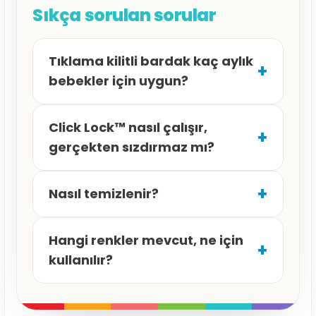
Sıkça sorulan sorular
Tıklama kilitli bardak kaç aylık
+
bebekler için uygun?
Set iki bardak içerir: 6 ay+ için 207 ml
Click Lock™ nasıl çalışır,
küçük bardak ve 12 ay+ için 296 ml
+
gerçekten sızdırmaz mı?
büyük bardak. Böylece bebeğinizin
büyümesine ayak uydurur.
Kapak, bardaktaki kilit bölgelerine tam
+
Nasıl temizlenir?
yerleştirilip "tık" sesiyle tamamen
kapatıldığında sızdırmazlık sağlar. Doğru
Kutudan pipet temizleme fırçası çıkar.
kapatıldığında bebek bardağı sallasa
Hangi renkler mevcut, ne için
Bardak, BPA içermez ve bulaşık
+
veya düşürse bile akıtmaz.
kullanılır?
makinesinin üst rafında düşük ısıda
yıkanabilir.
Küçük (207 ml) ve büyük (296 ml)
bardağın renklerini eşleştirerek 21