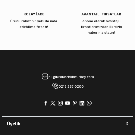
KOLAY İADE
AVANTAJLI FIRSATLAR
Ürünü rahat bir şekilde iade
Abone olarak avantajlı
edebilme fırsatı!
fırsatlarımızdan ilk sizin
haberiniz olsun!
bilgi@munchkinturkey.com
0212 337 0200
Üyelik