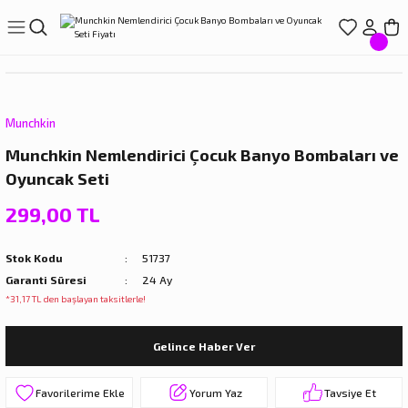
Geri Dön
Geri Dön
Geri Dön
Geri Dön
Geri Dön
LIŞVERİŞ
EREÇLERİ
ÇLERİ
LARI
ve Suluklar
Munchkin
Munchkin Nemlendirici Çocuk Banyo Bombaları ve
r
ıçak Setleri
törleri
Oyuncak Seti
ar
arı
299,00 TL
rdakları
rı
Stok Kodu
51737
Garanti Süresi
24 Ay
rdaklar
eri
*31,17 TL den başlayan taksitlerle!
rdakları
Gelince Haber Ver
Yorum Yaz
Tavsiye Et