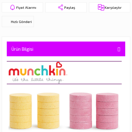
eri
Fiyat Alarmı
Paylaş
Karşılaştır
Hızlı Gönderi
Ürün Bilgisi