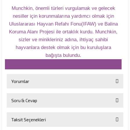
Munchkin, önemli türleri vurgulamak ve gelecek
nesiller için korunmalarına yardımcı olmak için
Uluslararası Hayvan Refahı Fonu(IFAW) ve Balina
Koruma Alanı Projesi ile ortaklık kurdu. Munchkin,
sizler ve minikleriniz adına, ihtiyaç sahibi
hayvanlara destek olmak için bu kuruluşlara
bağışta bulundu.
Yorumlar
Soru & Cevap
Bu ürüne ilk yorumu siz yapın!
Taksit Seçenekleri
Yorum Yaz
Ürün hakkında henüz soru sorulmamış.