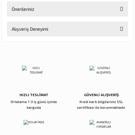
Önerileriniz
Soru Sor
Bu ürünün fiyat bilgisi, resim, ürün açıklamalarında ve diğer
Alışveriş Deneyimi
konularda yetersiz gördüğünüz noktaları öneri formunu kullanarak
tarafımıza iletebilirsiniz.
Görüş ve önerileriniz için teşekkür ederiz.
Memnun kaldım
Büşra Uzunoğlu | 27/07/2026
Ürün resmi kalitesiz, bozuk veya görüntülenemiyor.
Ürün açıklamasında eksik bilgiler bulunuyor.
Deneyimini Paylaş
Ürün bilgilerinde hatalar bulunuyor.
Ürün fiyatı diğer sitelerden daha pahalı.
Bu ürüne benzer farklı alternatifler olmalı.
HIZLI TESLİMAT
GÜVENLİ ALIŞVERİŞ
Ortalama 1-3 iş günü içinde
Kredi kartı bilgileriniz SSL
kargoda
sertifikası ile korunmaktadır.
Gönder