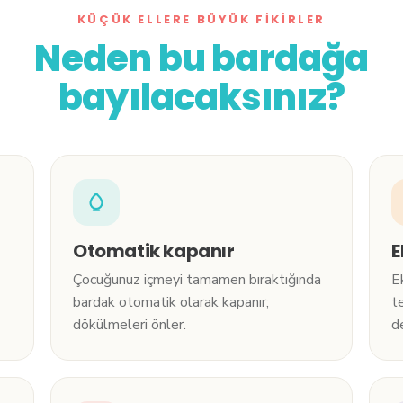
KÜÇÜK ELLERE BÜYÜK FIKIRLER
Neden bu bardağa
bayılacaksınız?
Otomatik kapanır
E
Çocuğunuz içmeyi tamamen bıraktığında
E
bardak otomatik olarak kapanır;
t
dökülmeleri önler.
d