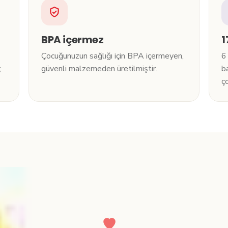
BPA içermez
1
Çocuğunuzun sağlığı için BPA içermeyen,
6
;
güvenli malzemeden üretilmiştir.
b
ço