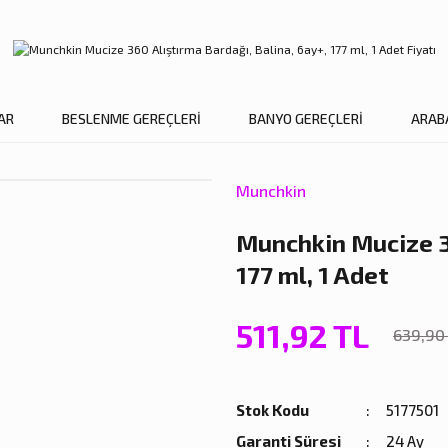
AR
BESLENME GEREÇLERİ
BANYO GEREÇLERİ
ARAB
Munchkin
Munchkin Mucize 36
177 ml, 1 Adet
511,92 TL
639,90
Stok Kodu
5177501
Garanti Süresi
24 Ay