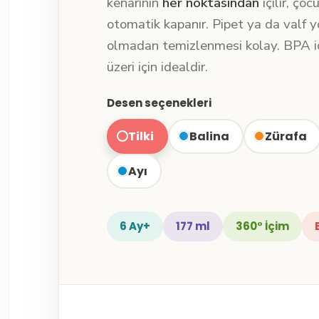
kenarının
her noktasından
içilir, ço
otomatik kapanır. Pipet ya da valf 
olmadan temizlenmesi kolay. BPA i
üzeri için idealdir.
Desen seçenekleri
Tilki
Balina
Zürafa
Ayı
6 Ay+
177 ml
360° İçim