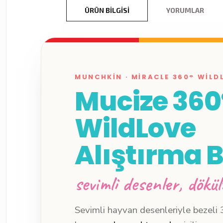
ÜRÜN BILGISI
YORUMLAR
MUNCHKIN · MIRACLE 360° WILD
Mucize 360
WildLove
Alıştırma 
sevimli desenler, dökü
Sevimli hayvan desenleriyle bezeli 