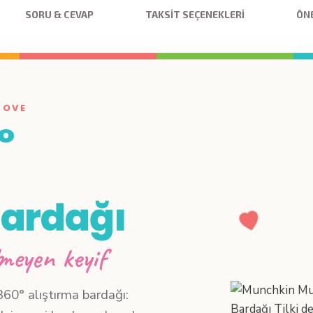
SORU & CEVAP
TAKSIT SEÇENEKLERI
ÖNE
LOVE
°
Bardağı
lmeyen keyif
360° alıştırma bardağı: