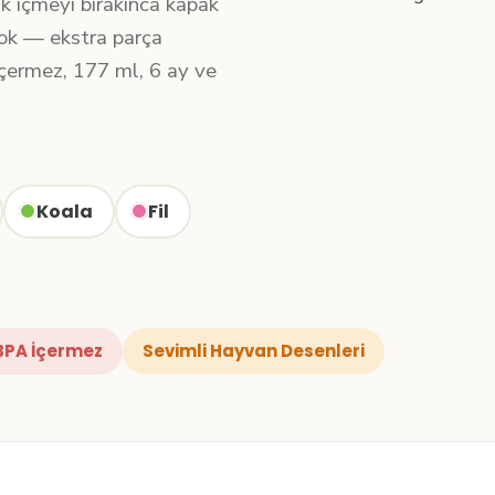
cuk içmeyi bırakınca kapak
yok — ekstra parça
çermez, 177 ml, 6 ay ve
Koala
Fil
BPA İçermez
Sevimli Hayvan Desenleri