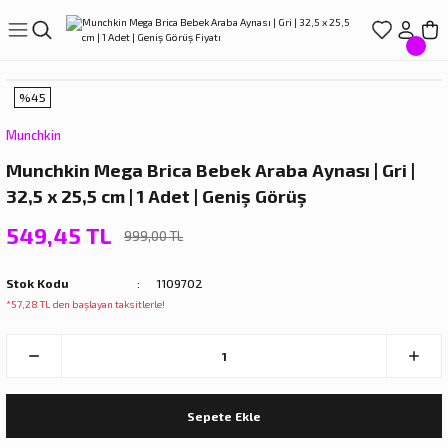
Geri Dön
Geri Dön
Geri Dön
Geri Dön
Geri Dön
LIŞVERİŞ
EREÇLERİ
ÇLERİ
LARI
%45
ve Suluklar
Munchkin
Munchkin Mega Brica Bebek Araba Aynası | Gri |
r
ıçak Setleri
törleri
32,5 x 25,5 cm | 1 Adet | Geniş Görüş
ar
arı
549,45 TL
999,00 TL
rdakları
rı
Stok Kodu
1109702
*57,28 TL den başlayan taksitlerle!
rdaklar
eri
rdakları
Sepete Ekle