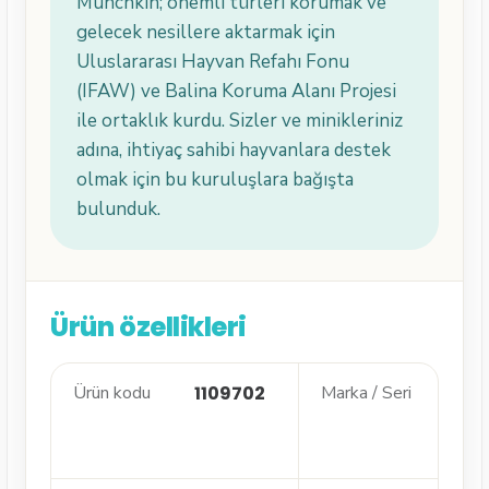
Munchkin; önemli türleri korumak ve
gelecek nesillere aktarmak için
Uluslararası Hayvan Refahı Fonu
(IFAW) ve Balina Koruma Alanı Projesi
ile ortaklık kurdu. Sizler ve minikleriniz
adına, ihtiyaç sahibi hayvanlara destek
olmak için bu kuruluşlara bağışta
bulunduk.
Ürün özellikleri
Ürün kodu
1109702
Marka / Seri
Mu
· M
Bri