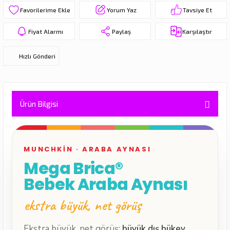
Yorum Yaz
Tavsiye Et
eri
Fiyat Alarmı
Paylaş
Karşılaştır
Hızlı Gönderi
Ürün Bilgisi
MUNCHKIN · ARABA AYNASI
Mega Brica®
Bebek Araba Aynası
ekstra büyük, net görüş
Ekstra büyük, net görüş:
büyük dış bükey