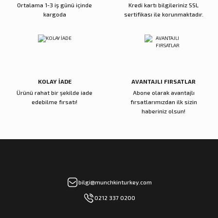
Ortalama 1-3 iş günü içinde
Kredi kartı bilgileriniz SSL
Munchkin Brica 360° Ayarlanabilen Bebek Araba Aynası | Geniş Açı | 28,5 x 2
kargoda
sertifikası ile korunmaktadır.
1.999,00 TL
Gönder
1.199,40 TL
Munchkin
%35
Munchkin Cruisin’ Desenli Bebek Araba Görüş Aynası – Kolay Montaj, Şık Tas
KOLAY İADE
AVANTAJLI FIRSATLAR
1.969,00 TL
Ürünü rahat bir şekilde iade
Abone olarak avantajlı
1.279,85 TL
edebilme fırsatı!
fırsatlarımızdan ilk sizin
haberiniz olsun!
bilgi@munchkinturkey.com
0212 337 0200