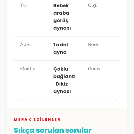
Tür
Bebek
Ölçü
32,
araba
25,
görüş
aynası
Adet
1 adet
Renk
Gri
ayna
Montaj
Çoklu
Görüş
Gen
bağlantı
· Dı
· Dikiz
bü
aynası
MERAK EDILENLER
Sıkça sorulan sorular