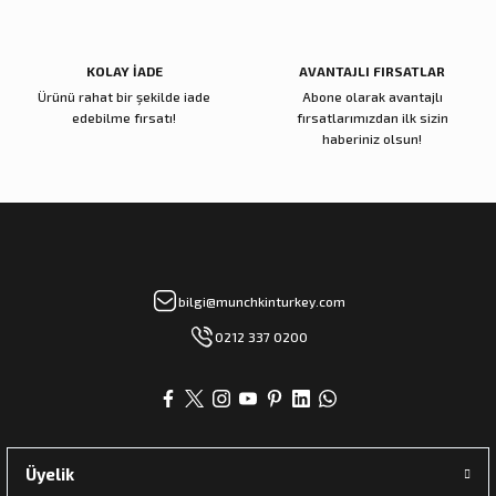
KOLAY İADE
AVANTAJLI FIRSATLAR
Ürünü rahat bir şekilde iade
Abone olarak avantajlı
edebilme fırsatı!
fırsatlarımızdan ilk sizin
haberiniz olsun!
bilgi@munchkinturkey.com
0212 337 0200
Üyelik