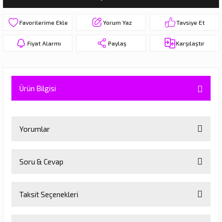
eri
Yorum Yaz
Tavsiye Et
Fiyat Alarmı
Paylaş
Karşılaştır
Ürün Bilgisi
Yorumlar
Soru & Cevap
Bu ürüne ilk yorumu siz yapın!
Taksit Seçenekleri
Yorum Yaz
Ürün hakkında henüz soru sorulmamış.