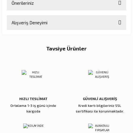
Önerileriniz
Soru Sor
Bu ürünün fiyat bilgisi, resim, ürün açıklamalarında ve diğer
Alışveriş Deneyimi
konularda yetersiz gördüğünüz noktaları öneri formunu kullanarak
tarafımıza iletebilirsiniz.
Görüş ve önerileriniz için teşekkür ederiz.
Memnun kaldım
Büşra Uzunoğlu | 27/07/2026
Tavsiye Ürünler
Ürün resmi kalitesiz, bozuk veya görüntülenemiyor.
Ürün açıklamasında eksik bilgiler bulunuyor.
Munchkin
%45
Deneyimini Paylaş
Ürün bilgilerinde hatalar bulunuyor.
Munchkin Gentle Dip İlk Bebek Kaşığı | 3'lü Set | 4 Ay+ | Aşamalı Beslenme |
Yeni
Ürün fiyatı diğer sitelerden daha pahalı.
959,00 TL
Bu ürüne benzer farklı alternatifler olmalı.
527,45 TL
HIZLI TESLİMAT
GÜVENLİ ALIŞVERİŞ
Ortalama 1-3 iş günü içinde
Kredi kartı bilgileriniz SSL
kargoda
sertifikası ile korunmaktadır.
Gönder