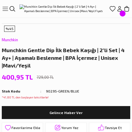
Geri Dön
Geri Dön
Geri Dön
Geri Dön
Geri Dön
LIŞVERİŞ
EREÇLERİ
ÇLERİ
LARI
%45
ve Suluklar
Munchkin
Munchkin Gentle Dip İlk Bebek Kaşığı | 2’li Set | 4
r
ıçak Setleri
törleri
Ay+ | Aşamalı Beslenme | BPA İçermez | Unisex
|Mavi/Yeşil
ar
arı
400,95 TL
729,00 TL
rdakları
rı
Stok Kodu
90295-GREEN/BLUE
rdaklar
eri
*41,80 TL den başlayan taksitlerle!
rdakları
Gelince Haber Ver
Yorum Yaz
Tavsiye Et