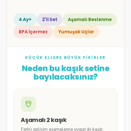
4 Ay+
2'li Set
Aşamalı Beslenme
BPA İçermez
Yumuşak Uçlar
KÜÇÜK ELLERE BÜYÜK FIKIRLER
Neden bu kaşık setine
bayılacaksınız?
Aşamalı 2 kaşık
Farklı gelişim aşamalarına uygun iki kaşık;