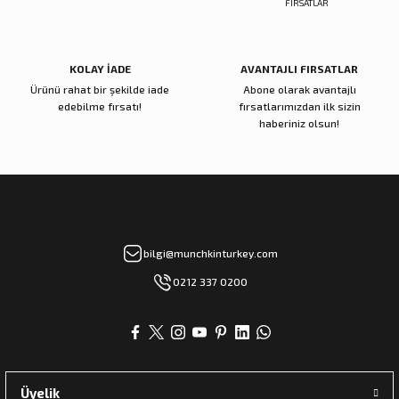
Gönder
KOLAY İADE
AVANTAJLI FIRSATLAR
Ürünü rahat bir şekilde iade
Abone olarak avantajlı
edebilme fırsatı!
fırsatlarımızdan ilk sizin
haberiniz olsun!
bilgi@munchkinturkey.com
0212 337 0200
Üyelik