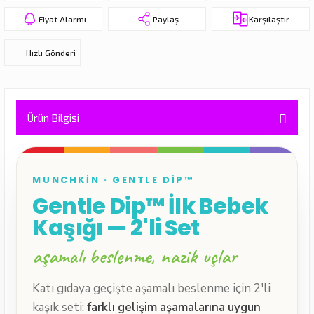
eri
Fiyat Alarmı
Paylaş
Karşılaştır
Hızlı Gönderi
Ürün Bilgisi
MUNCHKIN · GENTLE DIP™
Gentle Dip™ İlk Bebek
Kaşığı — 2'li Set
aşamalı beslenme, nazik uçlar
Katı gıdaya geçişte aşamalı beslenme için 2'li
kaşık seti:
farklı gelişim aşamalarına uygun