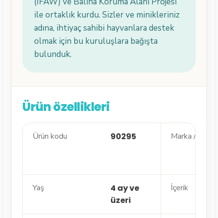
(IFAW) ve Balina Koruma Alanı Projesi
ile ortaklık kurdu. Sizler ve minikleriniz
adına, ihtiyaç sahibi hayvanlara destek
olmak için bu kuruluşlara bağışta
bulunduk.
Ürün özellikleri
Ürün kodu
90295
Marka / Seri
Yaş
4 ay ve
İçerik
üzeri