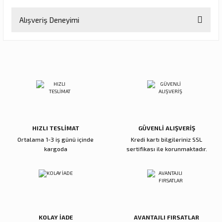
Bu ürünün fiyat bilgisi, resim, ürün açıklamalarında ve diğer
Alışveriş Deneyimi
konularda yetersiz gördüğünüz noktaları öneri formunu kullanarak
tarafımıza iletebilirsiniz.
Görüş ve önerileriniz için teşekkür ederiz.
Memnun kaldım
Büşra Uzunoğlu | 27/07/2026
Ürün resmi kalitesiz, bozuk veya görüntülenemiyor.
Ürün açıklamasında eksik bilgiler bulunuyor.
Deneyimini Paylaş
Ürün bilgilerinde hatalar bulunuyor.
Ürün fiyatı diğer sitelerden daha pahalı.
Bu ürüne benzer farklı alternatifler olmalı.
HIZLI TESLİMAT
GÜVENLİ ALIŞVERİŞ
Ortalama 1-3 iş günü içinde
Kredi kartı bilgileriniz SSL
kargoda
sertifikası ile korunmaktadır.
Gönder
KOLAY İADE
AVANTAJLI FIRSATLAR