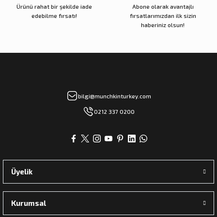
Ürünü rahat bir şekilde iade
Abone olarak avantajlı
edebilme fırsatı!
fırsatlarımızdan ilk sizin
haberiniz olsun!
bilgi@munchkinturkey.com
0212 337 0200
Üyelik
Kurumsal