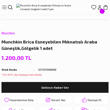
Geri Dön
Geri Dön
Geri Dön
Geri Dön
Geri Dön
LIŞVERİŞ
EREÇLERİ
ÇLERİ
LARI
ve Suluklar
Munchkin
Munchkin Brica Esneyebilen Mıknatıslı Araba
r
ıçak Setleri
törleri
Güneşlik,Gölgelik 1 adet
ar
arı
1.200,00 TL
rdakları
rı
Stok Kodu
051910WWW
*125,09 TL den başlayan taksitlerle!
rdaklar
eri
Gelince Haber Ver
rdakları
Yorum Yaz
Tavsiye Et