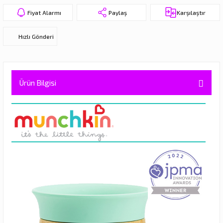
eri
Fiyat Alarmı
Paylaş
Karşılaştır
Hızlı Gönderi
Ürün Bilgisi