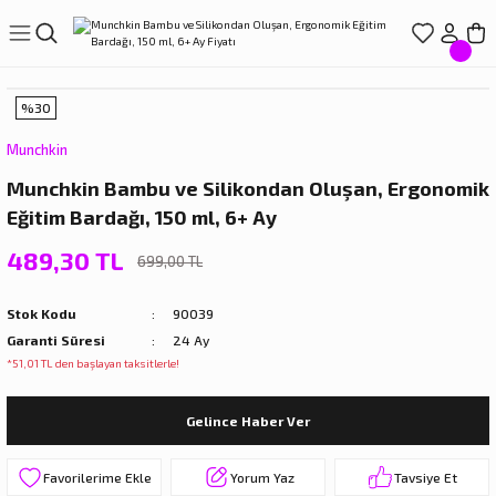
Geri Dön
Geri Dön
Geri Dön
Geri Dön
Geri Dön
LIŞVERİŞ
EREÇLERİ
ÇLERİ
LARI
%30
ve Suluklar
Munchkin
Munchkin Bambu ve Silikondan Oluşan, Ergonomik
r
ıçak Setleri
törleri
Eğitim Bardağı, 150 ml, 6+ Ay
ar
arı
489,30 TL
699,00 TL
rdakları
rı
Stok Kodu
90039
Garanti Süresi
24 Ay
rdaklar
eri
*51,01 TL den başlayan taksitlerle!
rdakları
Gelince Haber Ver
Yorum Yaz
Tavsiye Et