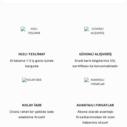
Görüş ve önerileriniz için teşekkür ederiz.
Memnun kaldım
Büşra Uzunoğlu | 27/07/2026
Ürün resmi kalitesiz, bozuk veya görüntülenemiyor.
Ürün açıklamasında eksik bilgiler bulunuyor.
Deneyimini Paylaş
Ürün bilgilerinde hatalar bulunuyor.
Ürün fiyatı diğer sitelerden daha pahalı.
Bu ürüne benzer farklı alternatifler olmalı.
HIZLI TESLİMAT
GÜVENLİ ALIŞVERİŞ
Ortalama 1-3 iş günü içinde
Kredi kartı bilgileriniz SSL
kargoda
sertifikası ile korunmaktadır.
Gönder
KOLAY İADE
AVANTAJLI FIRSATLAR
Ürünü rahat bir şekilde iade
Abone olarak avantajlı
edebilme fırsatı!
fırsatlarımızdan ilk sizin
haberiniz olsun!