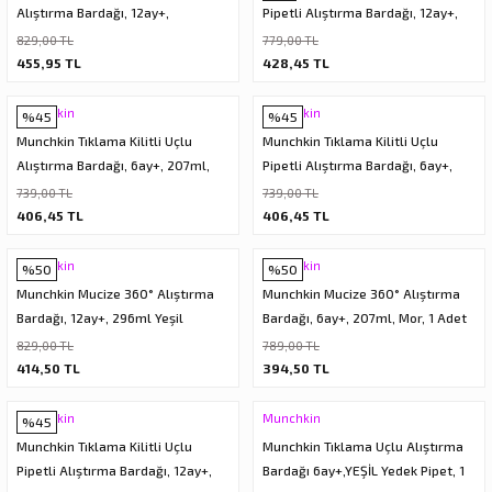
Alıştırma Bardağı, 12ay+,
Pipetli Alıştırma Bardağı, 12ay+,
266ml,Tilki , 1 Paket
296ml, Pembe, 1 Adet
829,00 TL
779,00 TL
455,95 TL
428,45 TL
Munchkin
Munchkin
%45
%45
Munchkin Tıklama Kilitli Uçlu
Munchkin Tıklama Kilitli Uçlu
Alıştırma Bardağı, 6ay+, 207ml,
Pipetli Alıştırma Bardağı, 6ay+,
Turuncu, 1 Adet
207ml, Mavi, 1 Adet
739,00 TL
739,00 TL
406,45 TL
406,45 TL
Munchkin
Munchkin
%50
%50
Munchkin Mucize 360° Alıştırma
Munchkin Mucize 360° Alıştırma
Bardağı, 12ay+, 296ml Yeşil
Bardağı, 6ay+, 207ml, Mor, 1 Adet
829,00 TL
789,00 TL
414,50 TL
394,50 TL
Munchkin
Munchkin
%45
Munchkin Tıklama Kilitli Uçlu
Munchkin Tıklama Uçlu Alıştırma
Pipetli Alıştırma Bardağı, 12ay+,
Bardağı 6ay+,YEŞİL Yedek Pipet, 1