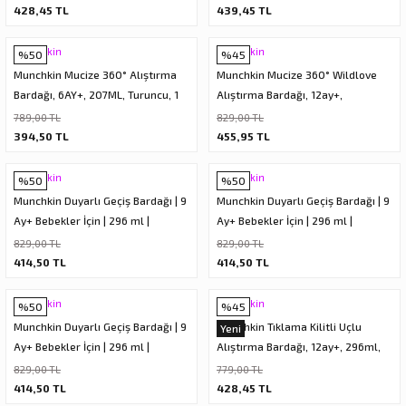
428,45 TL
439,45 TL
eri
Munchkin
Munchkin
%50
%45
Munchkin Mucize 360° Alıştırma
Munchkin Mucize 360° Wildlove
Bardağı, 6AY+, 207ML, Turuncu, 1
Alıştırma Bardağı, 12ay+,
Adet
266ml,Koala, 1 Paket
789,00 TL
829,00 TL
394,50 TL
455,95 TL
Munchkin
Munchkin
%50
%50
Munchkin Duyarlı Geçiş Bardağı | 9
Munchkin Duyarlı Geçiş Bardağı | 9
Ay+ Bebekler İçin | 296 ml |
Ay+ Bebekler İçin | 296 ml |
Sızdırmaz & Kolay Tutulan
Sızdırmaz & Kolay Tutulan
829,00 TL
829,00 TL
Tasarım | Yeşil
Tasarım | Mor
414,50 TL
414,50 TL
Munchkin
Munchkin
%50
%45
Munchkin Duyarlı Geçiş Bardağı | 9
Munchkin Tıklama Kilitli Uçlu
Yeni
Ay+ Bebekler İçin | 296 ml |
Alıştırma Bardağı, 12ay+, 296ml,
Sızdırmaz & Kolay Tutulan
Turuncu, 1 Adet
829,00 TL
779,00 TL
Tasarım | Pembe
414,50 TL
428,45 TL