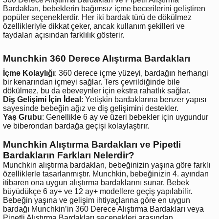
Bardakları, bebeklerin bağımsız içme becerilerini geliştiren
popüler seçeneklerdir. Her iki bardak türü de dökülmez
özellikleriyle dikkat çeker, ancak kullanım şekilleri ve
faydaları açısından farklılık gösterir.
Munchkin 360 Derece Alıştırma Bardakları
İçme Kolaylığı
: 360 derece içme yüzeyi, bardağın herhangi
bir kenarından içmeyi sağlar. Ters çevrildiğinde bile
dökülmez, bu da ebeveynler için ekstra rahatlık sağlar.
Diş Gelişimi İçin İdeal
: Yetişkin bardaklarına benzer yapısı
sayesinde bebeğin ağız ve diş gelişimini destekler.
Yaş Grubu
: Genellikle 6 ay ve üzeri bebekler için uygundur
ve biberondan bardağa geçişi kolaylaştırır.
Munchkin Alıştırma Bardakları ve Pipetli
Bardakların Farkları Nelerdir?
Munchkin alıştırma bardakları, bebeğinizin yaşına göre farklı
özelliklerle tasarlanmıştır. Munchkin, bebeğinizin 4. ayından
itibaren ona uygun alıştırma bardaklarını sunar. Bebek
büyüdükçe 6 ay+ ve 12 ay+ modellere geçiş yapılabilir.
Bebeğin yaşına ve gelişim ihtiyaçlarına göre en uygun
bardağı Munchkin’in 360 Derece Alıştırma Bardakları veya
Pipetli Alıştırma Bardakları seçenekleri arasından