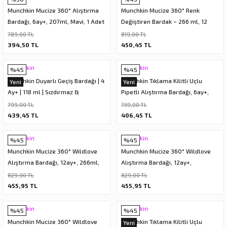
Munchkin Mucize 360° Alıştırma
Munchkin Mucize 360° Renk
Bardağı, 6ay+, 207ml, Mavi, 1 Adet
Değiştiren Bardak – 266 ml, 12
Ay+, BPA İçermez, Sarı
789,00 TL
819,00 TL
394,50 TL
450,45 TL
Munchkin
Munchkin
%45
%45
Munchkin Duyarlı Geçiş Bardağı | 4
Munchkin Tıklama Kilitli Uçlu
Yeni
Yeni
Ay+ | 118 ml | Sızdırmaz &
Pipetli Alıştırma Bardağı, 6ay+,
Ergonomik Kulplu | Mavi
207ml, Pembe, 1 Adet
799,00 TL
739,00 TL
439,45 TL
406,45 TL
Munchkin
Munchkin
%45
%45
Munchkin Mucize 360° Wildlove
Munchkin Mucize 360° Wildlove
Alıştırma Bardağı, 12ay+, 266ml,
Alıştırma Bardağı, 12ay+,
Fil, 1 Paket
266ml,Ayı, 1 Paket
829,00 TL
829,00 TL
455,95 TL
455,95 TL
Munchkin
Munchkin
%45
%45
Munchkin Mucize 360° Wildlove
Munchkin Tıklama Kilitli Uçlu
Yeni