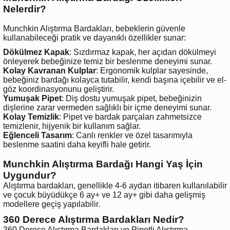
Nelerdir?
Munchkin Alıştırma Bardakları, bebeklerin güvenle
kullanabileceği pratik ve dayanıklı özellikler sunar:
Dökülmez Kapak
: Sızdırmaz kapak, her açıdan dökülmeyi
önleyerek bebeğinize temiz bir beslenme deneyimi sunar.
Kolay Kavranan Kulplar
: Ergonomik kulplar sayesinde,
bebeğiniz bardağı kolayca tutabilir, kendi başına içebilir ve el-
göz koordinasyonunu geliştirir.
Yumuşak Pipet
: Diş dostu yumuşak pipet, bebeğinizin
dişlerine zarar vermeden sağlıklı bir içme deneyimi sunar.
Kolay Temizlik
: Pipet ve bardak parçaları zahmetsizce
temizlenir, hijyenik bir kullanım sağlar.
Eğlenceli Tasarım
: Canlı renkler ve özel tasarımıyla
beslenme saatini daha keyifli hale getirir.
Munchkin Alıştırma Bardağı Hangi Yaş İçin
Uygundur?
Alıştırma bardakları, genellikle 4-6 aydan itibaren kullanılabilir
ve çocuk büyüdükçe 6 ay+ ve 12 ay+ gibi daha gelişmiş
modellere geçiş yapılabilir.
360 Derece Alıştırma Bardakları Nedir?
360 Derece Alıştırma Bardakları ve Pipetli Alıştırma