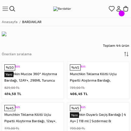
Geri Dön
Geri Dön
Geri Dön
Geri Dön
Geri Dön
Anasayfa
BARDAKLAR
LIŞVERİŞ
EREÇLERİ
ÇLERİ
LARI
ve Suluklar
Toplam 44 ürün
r
ıçak Setleri
törleri
ar
arı
Munchkin
Munchkin
%50
%45
Munchkin Mucize 360° Alıştırma
Munchkin Tıklama Kilitli Uçlu
Yeni
Bardağı, 12AY+, 296ML Turuncu
Pipetli Alıştırma Bardağı,
rdakları
rı
6ay+207ml Mor
829,00 TL
739,00 TL
414,50 TL
406,45 TL
rdaklar
eri
Munchkin
Munchkin
%45
%45
rdakları
Munchkin Tıklama Kilitli Uçlu
Munchkin Duyarlı Geçiş Bardağı | 4
Yeni
Pipetli Alıştırma Bardağı, 12ay+,
Ay+ | 118 ml | Sızdırmaz &
296ml, Yeşil, 1 Adet
Ergonomik Kulplu | Pembe
779,00 TL
799,00 TL