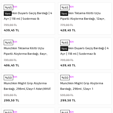
Munchkin
Munchkin
%45
%45
Munchkin Duyarlı Geçiş Bardağı | 4
Munchkin Tıklama Kilitli Uçlu
Yeni
Yeni
Ay+ | 118 ml | Sızdırmaz &
Pipetli Alıştırma Bardağı, 12ay+,
Ergonomik Kulplu | Mor
296ml, Mavi, 1 Adet
799,00 TL
779,00 TL
439,45 TL
428,45 TL
Munchkin
Munchkin
%45
%45
Munchkin Tıklama Kilitli Uçlu
Munchkin Duyarlı Geçiş Bardağı | 4
Yeni
Pipetli Alıştırma Bardağı, 6ay+,
Ay+ | 118 ml | Sızdırmaz &
207ml, Yeşil, 1 Adet
Ergonomik Kulplu | Yeşil
739,00 TL
799,00 TL
406,45 TL
439,45 TL
Munchkin
Munchkin
%50
%50
Munchkin Might Grip Alıştırma
Munchkin Might Grip Alıştırma
Bardağı, 296ml,12ay+1 Adet,MAVİ
Bardağı, 296ml ,12ay+ 1
Adet,PEMBE
599,00 TL
599,00 TL
299,50 TL
299,50 TL
Munchkin
Munchkin
%50
%45