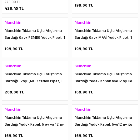
296ml, Mor, 1 Adet
adet
779,00 TL
199,00 TL
428,45 TL
Munchkin
Munchkin
Munchkin Tıklama Uçlu Alıştırma
Munchkin Tıklama Uçlu Alıştırma
Bardağı 6ay+,PEMBE Yedek Pipet, 1
Bardağı 6ay+,MAVİ Yedek Pipet, 1
adet
adet
199,90 TL
199,90 TL
Munchkin
Munchkin
Munchkin Tıklama Uçlu Alıştırma
Munchkin Tıklama Uçlu Alıştırma
Bardağı 12ay+,MOR Yedek Pipet, 1
Bardağı Yedek Kapak 6ve12 ay ile
adet
uyumludur -MAVI
209,00 TL
169,90 TL
Munchkin
Munchkin
Munchkin Tıklama Uçlu Alıştırma
Munchkin Tıklama Uçlu Alıştırma
Bardağı Yedek Kapak 6 ay ve 12 ay
Bardağı Yedek Kapak 6ve12 ay ile
ile uyumludur -PEMBE
uyumludur -Yeşil
169,90 TL
169,90 TL