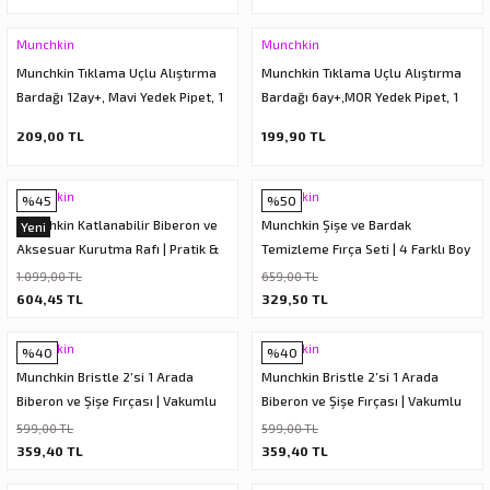
Munchkin
Munchkin
Munchkin Tıklama Uçlu Alıştırma
Munchkin Tıklama Uçlu Alıştırma
Bardağı 12ay+, Mavi Yedek Pipet, 1
Bardağı 6ay+,MOR Yedek Pipet, 1
adet
adet
209,00 TL
199,90 TL
Munchkin
Munchkin
%45
%50
Munchkin Katlanabilir Biberon ve
Munchkin Şişe ve Bardak
Yeni
Aksesuar Kurutma Rafı | Pratik &
Temizleme Fırça Seti | 4 Farklı Boy
Kompakt Tasarım
| Üst Raf Bulaşık Makinesinde
1.099,00 TL
659,00 TL
Yıkanabilir
604,45 TL
329,50 TL
Munchkin
Munchkin
%40
%40
Munchkin Bristle 2’si 1 Arada
Munchkin Bristle 2’si 1 Arada
Biberon ve Şişe Fırçası | Vakumlu
Biberon ve Şişe Fırçası | Vakumlu
Taban | Yeşil
Taban | Gri
599,00 TL
599,00 TL
359,40 TL
359,40 TL